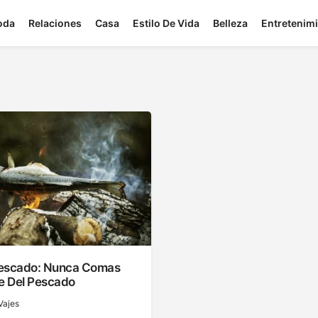
oda
Relaciones
Casa
Estilo De Vida
Belleza
Entretenim
 Pescado: Nunca Comas
te Del Pescado
Vajes