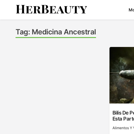
Skip
M
to
content
Her Beauty
Tag:
Medicina Ancestral
Bilis De
Esta Par
Alimentos Y 