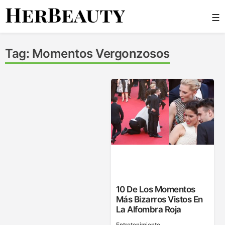
Skip
☰
to
content
Her Beauty
Tag:
Momentos Vergonzosos
10 De Los Momentos
Más Bizarros Vistos En
La Alfombra Roja
Entretenimiento