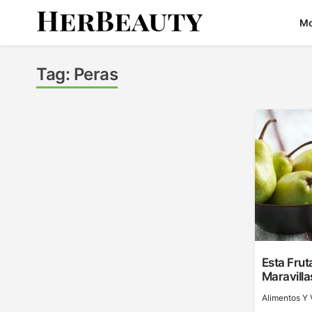
Skip
M
to
content
Her Beauty
Tag:
Peras
Esta Frut
Maravilla
Alimentos Y 