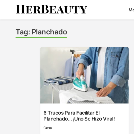
Skip
M
to
content
Her Beauty
Tag:
Planchado
6 Trucos Para Facilitar El
Planchado… ¡uno Se Hizo Viral!
Casa