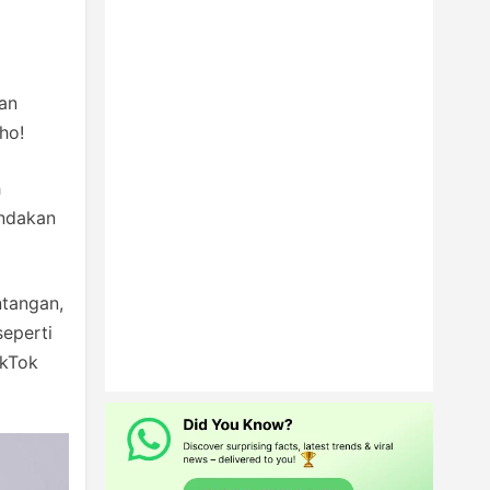
an
ho!
h
indakan
ntangan,
seperti
ikTok