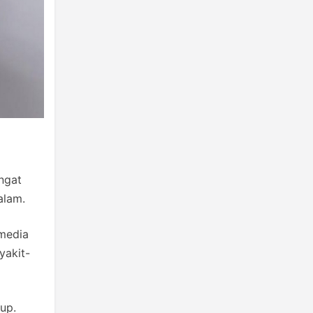
angat
alam.
 media
yakit-
tup.