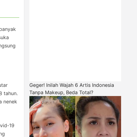
 banyak
suka
angsung
utar
Geger! Inilah Wajah 6 Artis Indonesia
Tanpa Makeup, Beda Total?
8 tahun.
ma nenek
vid-19
ang