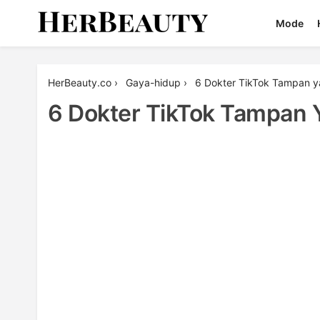
Skip
Mode
to
content
Her Beauty
HerBeauty.co
›
Gaya-hidup
›
6 Dokter TikTok Tampan ya
6 Dokter TikTok Tampan Y