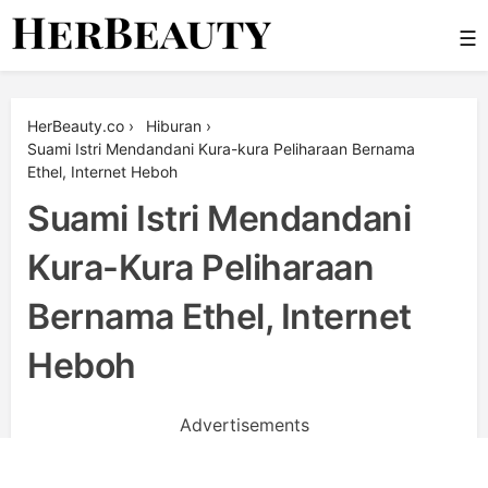
Skip
☰
to
content
Her Beauty
HerBeauty.co
›
Hiburan
›
Suami Istri Mendandani Kura-kura Peliharaan Bernama
Ethel, Internet Heboh
Suami Istri Mendandani
Kura-Kura Peliharaan
Bernama Ethel, Internet
Heboh
Advertisements