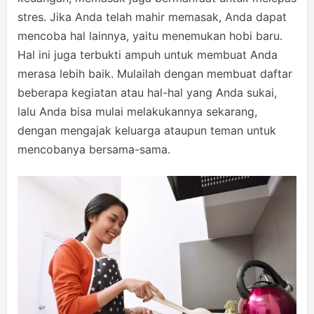
stres. Jika Anda telah mahir memasak, Anda dapat
mencoba hal lainnya, yaitu menemukan hobi baru.
Hal ini juga terbukti ampuh untuk membuat Anda
merasa lebih baik. Mulailah dengan membuat daftar
beberapa kegiatan atau hal-hal yang Anda sukai,
lalu Anda bisa mulai melakukannya sekarang,
dengan mengajak keluarga ataupun teman untuk
mencobanya bersama-sama.