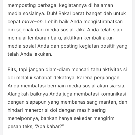
memposting berbagai kegiatannya di halaman
media sosialnya. Duh! Bakal berat banget deh untuk
cepat
move-on
. Lebih baik Anda mengistirahatkan
diri sejenak dari media sosial. Jika Anda telah siap
memulai lembaran baru, aktifkan kembali akun
media sosial Anda dan posting kegiatan positif yang
telah Anda lakukan.
Eits, tapi jangan diam-diam mencari tahu aktivitas si
doi melalui sahabat dekatnya, karena perjuangan
Anda membatasi bermain media sosial akan sia-sia.
Alangkah baiknya Anda juga membatasi komunikasi
dengan siapapun yang membahas sang mantan, dan
hindari meneror si doi dengan masih sering
menelponnya, bahkan hanya sekedar mengirim
pesan teks, “Apa kabar?”