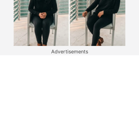
Advertisements