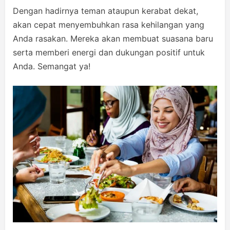
Dengan hadirnya teman ataupun kerabat dekat,
akan cepat menyembuhkan rasa kehilangan yang
Anda rasakan. Mereka akan membuat suasana baru
serta memberi energi dan dukungan positif untuk
Anda. Semangat ya!