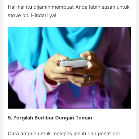
Hal-hal itu dijamin membuat Anda lebih susah untuk
move on
. Hindari ya!
5. Pergilah Berlibur Dengan Teman
Cara ampuh untuk melepas jenuh dan penat dari