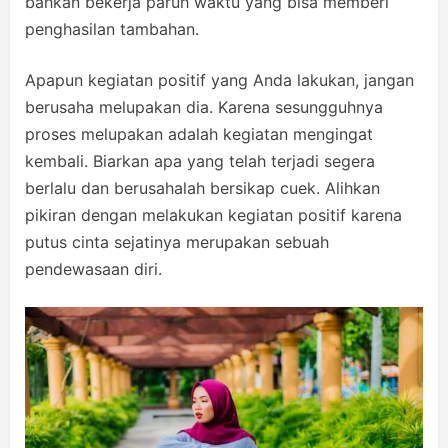
bahkan bekerja paruh waktu yang bisa memberi
penghasilan tambahan.
Apapun kegiatan positif yang Anda lakukan, jangan
berusaha melupakan dia. Karena sesungguhnya
proses melupakan adalah kegiatan mengingat
kembali. Biarkan apa yang telah terjadi segera
berlalu dan berusahalah bersikap cuek. Alihkan
pikiran dengan melakukan kegiatan positif karena
putus cinta sejatinya merupakan sebuah
pendewasaan diri.