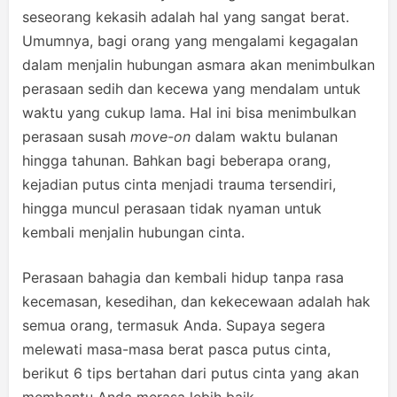
seseorang kekasih adalah hal yang sangat berat.
Umumnya, bagi orang yang mengalami kegagalan
dalam menjalin hubungan asmara akan menimbulkan
perasaan sedih dan kecewa yang mendalam untuk
waktu yang cukup lama. Hal ini bisa menimbulkan
perasaan susah
move-on
dalam waktu bulanan
hingga tahunan. Bahkan bagi beberapa orang,
kejadian putus cinta menjadi trauma tersendiri,
hingga muncul perasaan tidak nyaman untuk
kembali menjalin hubungan cinta.
Perasaan bahagia dan kembali hidup tanpa rasa
kecemasan, kesedihan, dan kekecewaan adalah hak
semua orang, termasuk Anda. Supaya segera
melewati masa-masa berat pasca putus cinta,
berikut 6 tips bertahan dari putus cinta yang akan