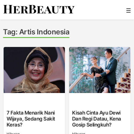
Skip
☰
to
content
Her Beauty
Tag:
Artis Indonesia
7 Fakta Menarik Nani
Kisah Cinta Ayu Dewi
Wijaya, Sedang Sakit
Dan Regi Datau, Kena
Keras?
Gosip Selingkuh?
Hiburan
Hiburan