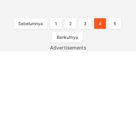
Paginasi
Sebelumnya
1
2
3
4
5
Pos
Berikutnya
Advertisements