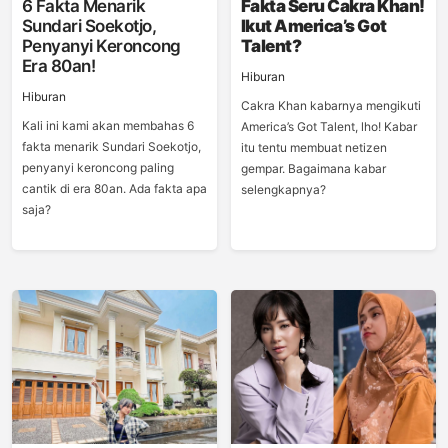
6 Fakta Menarik
Fakta Seru Cakra Khan!
Sundari Soekotjo,
Ikut America’s Got
Penyanyi Keroncong
Talent?
Era 80an!
Hiburan
Hiburan
Cakra Khan kabarnya mengikuti
Kali ini kami akan membahas 6
America’s Got Talent, lho! Kabar
fakta menarik Sundari Soekotjo,
itu tentu membuat netizen
penyanyi keroncong paling
gempar. Bagaimana kabar
cantik di era 80an. Ada fakta apa
selengkapnya?
saja?