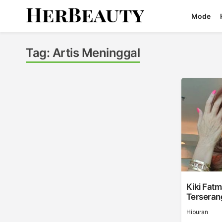
Skip
Mode
to
content
Her Beauty
Tag:
Artis Meninggal
Kiki Fatm
Terseran
Hiburan