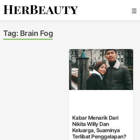
Skip
☰
to
content
Her Beauty
Tag:
Brain Fog
Kabar Menarik Dari
Nikita Willy Dan
Keluarga, Suaminya
Terlibat Penggelapan?