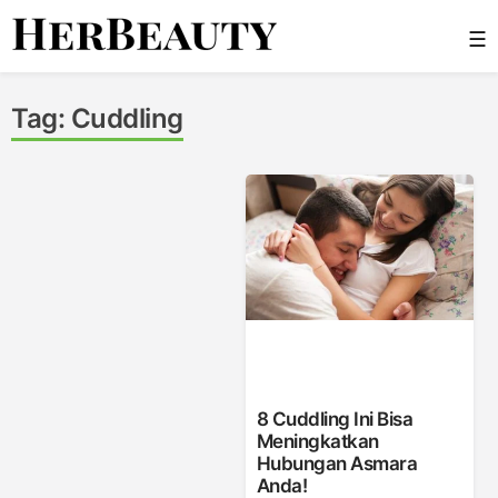
Skip
☰
to
content
Her Beauty
Tag:
Cuddling
8 Cuddling Ini Bisa
Meningkatkan
Hubungan Asmara
Anda!