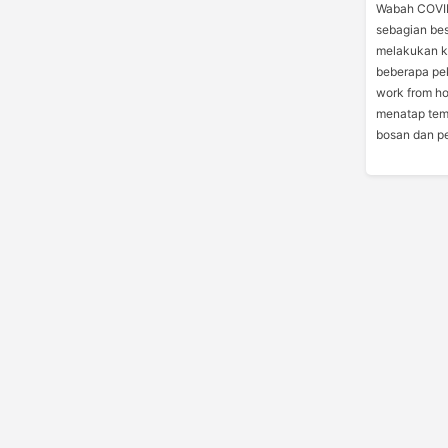
Wabah COVID
sebagian bes
melakukan ka
beberapa pek
work from h
menatap tem
bosan dan pe