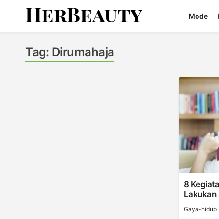
Skip
Mode
to
content
Her Beauty
Tag:
Dirumahaja
8 Kegiat
Lakukan 
Gaya-hidup