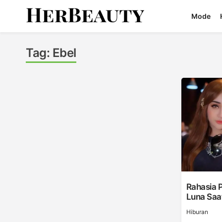
Skip
Mode
to
content
Her Beauty
Tag:
Ebel
Rahasia P
Luna Saa
Hiburan