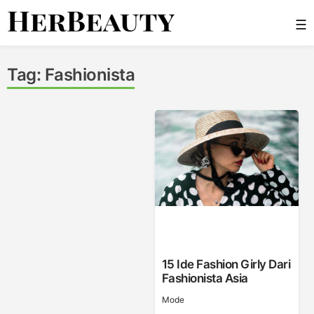
Skip
☰
to
content
Her Beauty
Tag:
Fashionista
15 Ide Fashion Girly Dari
Fashionista Asia
Mode