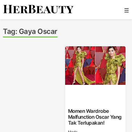
Skip
☰
to
content
Her Beauty
Tag:
Gaya Oscar
Momen Wardrobe
Malfunction Oscar Yang
Tak Terlupakan!
Mode