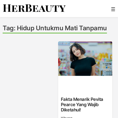
Skip
☰
to
content
Her Beauty
Tag:
Hidup Untukmu Mati Tanpamu
Fakta Menarik Pevita
Pearce Yang Wajib
Diketahui!
Hiburan