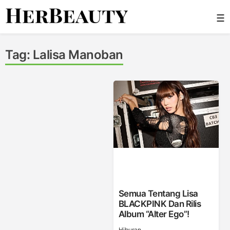
Skip
☰
to
content
Her Beauty
Tag:
Lalisa Manoban
Semua Tentang Lisa
BLACKPINK Dan Rilis
Album “Alter Ego”!
Hiburan