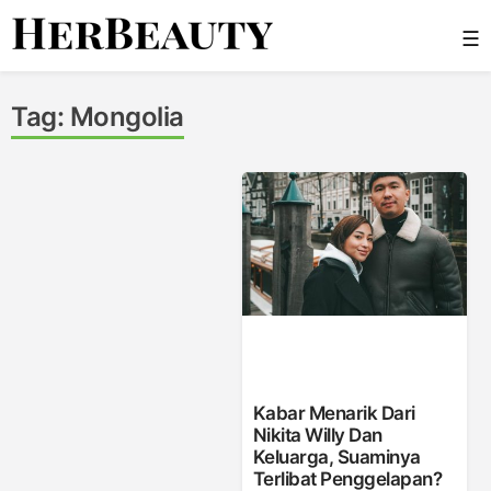
Skip
☰
to
content
Her Beauty
Tag:
Mongolia
Kabar Menarik Dari
Nikita Willy Dan
Keluarga, Suaminya
Terlibat Penggelapan?