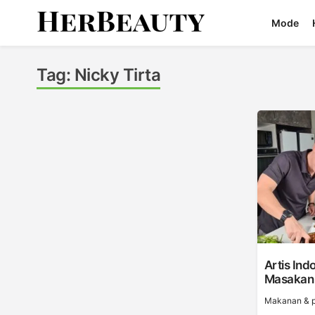
Skip
Mode
to
content
Her Beauty
Tag:
Nicky Tirta
Artis In
Masakan 
Makanan & p