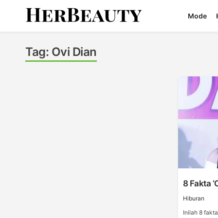
Skip
Mode
to
content
Her Beauty
Tag:
Ovi Dian
8 Fakta ‘
Hiburan
Inilah 8 fakt