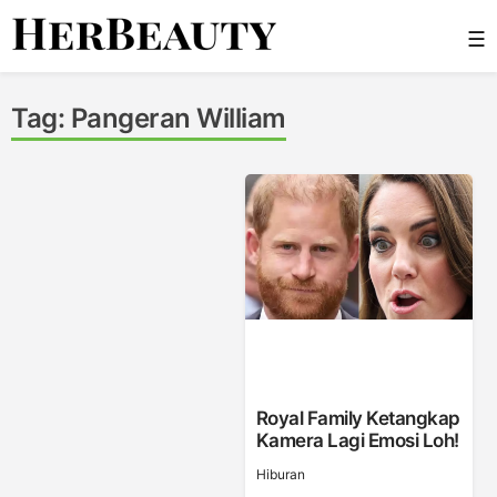
Skip
☰
to
content
Her Beauty
Tag:
Pangeran William
Royal Family Ketangkap
Kamera Lagi Emosi Loh!
Hiburan