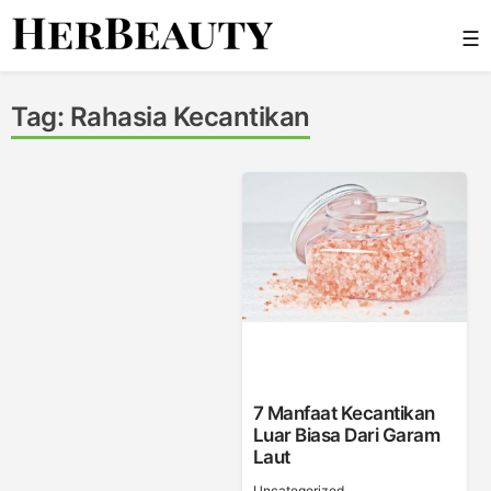
Skip
☰
to
content
Her Beauty
Tag:
Rahasia Kecantikan
7 Manfaat Kecantikan
Luar Biasa Dari Garam
Laut
Uncategorized