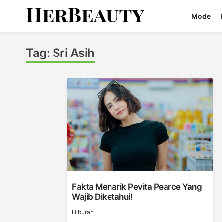
Skip
Mode
to
content
Her Beauty
Tag:
Sri Asih
Fakta Menarik Pevita Pearce Yang
Wajib Diketahui!
Hiburan