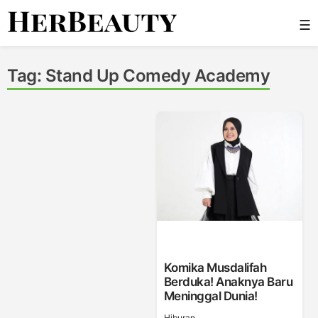
Skip
☰
to
content
Her Beauty
Tag:
Stand Up Comedy Academy
Komika Musdalifah
Berduka! Anaknya Baru
Meninggal Dunia!
Hiburan