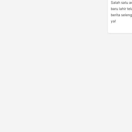
Salah satu a
baru lahir te
berita selen
ya!