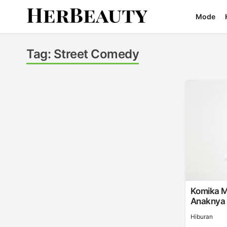
Skip
Mode
to
content
Her Beauty
Tag:
Street Comedy
Komika M
Anaknya 
Hiburan