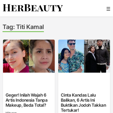
Skip
☰
to
content
Her Beauty
Tag:
Titi Kamal
Geger! Inilah Wajah 6
Cinta Kandas Lalu
Artis Indonesia Tanpa
Balikan, 6 Artis Ini
Makeup, Beda Total?
Buktikan Jodoh Takkan
Tertukar!
Hiburan