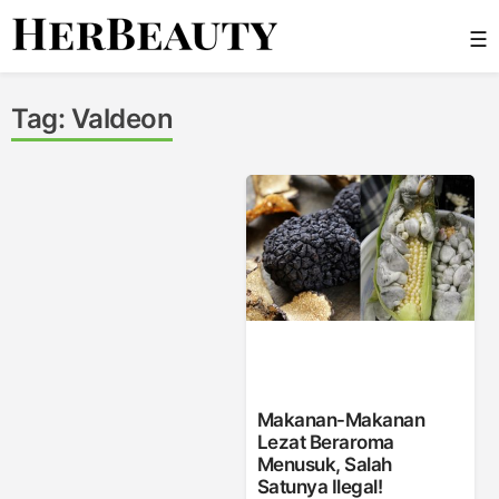
Skip
☰
to
content
Her Beauty
Tag:
Valdeon
Makanan-Makanan
Lezat Beraroma
Menusuk, Salah
Satunya Ilegal!