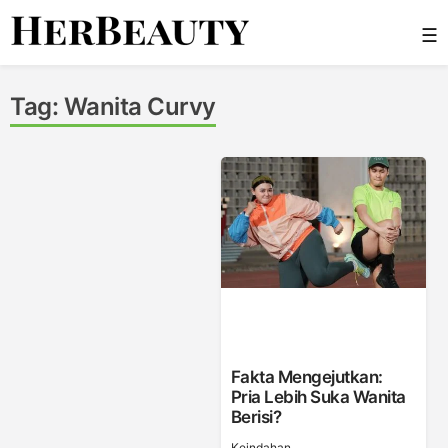
Skip
☰
to
content
Her Beauty
Tag:
Wanita Curvy
Fakta Mengejutkan:
Pria Lebih Suka Wanita
Berisi?
Keindahan