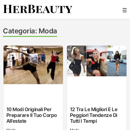
Skip
☰
to
content
Her Beauty
Categoria:
Moda
10 Modi Originali Per
12 Tra Le Migliori E Le
Preparare Il Tuo Corpo
Peggiori Tendenze Di
All’estate
Tutti I Tempi
Moda
Moda