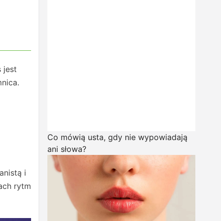
 jest
nica.
Co mówią usta, gdy nie wypowiadają
ani słowa?
nistą i
ach rytm