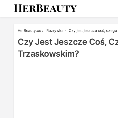
Skip
to
content
Her Beauty
HerBeauty.co
›
Rozrywka
›
Czy jest jeszcze coś, czego
Czy Jest Jeszcze Coś, C
Trzaskowskim?