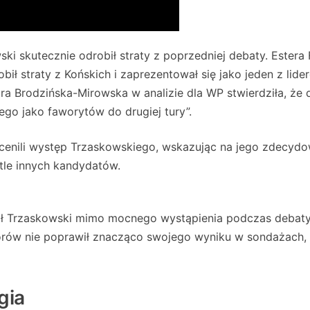
i skutecznie odrobił straty z poprzedniej debaty. Estera 
ił straty z Końskich i zaprezentował się jako jeden z lide
ra Brodzińska-Mirowska w analizie dla WP stwierdziła, że 
go jako faworytów do drugiej tury”.
enili występ Trzaskowskiego, wskazując na jego zdecydo
tle innych kandydatów.
afał Trzaskowski mimo mocnego wystąpienia podczas debat
orów nie poprawił znacząco swojego wyniku w sondażach,
gia