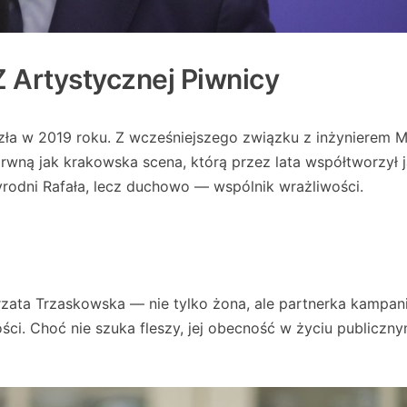
Z Artystycznej Piwnicy
zła w 2019 roku. Z wcześniejszego związku z inżynierem 
arwną jak krakowska scena, którą przez lata współtworzył 
zyrodni Rafała, lecz duchowo — wspólnik wrażliwości.
ata Trzaskowska — nie tylko żona, ale partnerka kampani
kości. Choć nie szuka fleszy, jej obecność w życiu publiczn