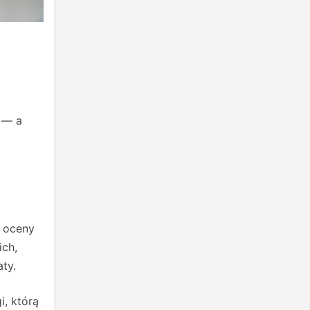
j — a
e oceny
ich,
ty.
, którą