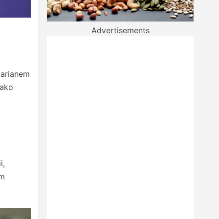
Advertisements
Marianem
jako
i,
ym