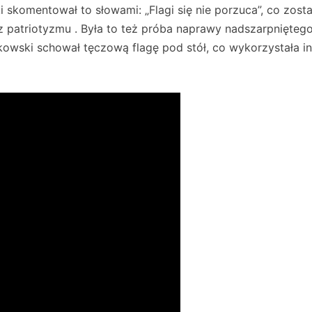
 skomentował to słowami: „Flagi się nie porzuca”, co zosta
z patriotyzmu . Była to też próba naprawy nadszarpnięteg
kowski schował tęczową flagę pod stół, co wykorzystała i