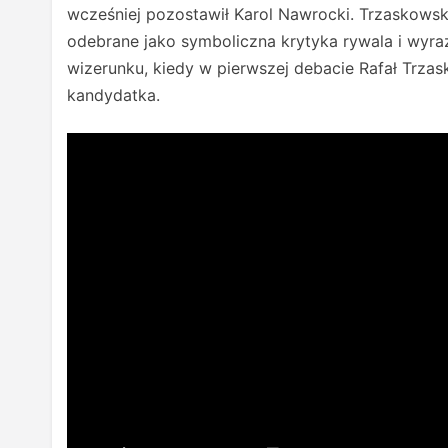
wcześniej pozostawił Karol Nawrocki. Trzaskowski
odebrane jako symboliczna krytyka rywala i wyra
wizerunku, kiedy w pierwszej debacie Rafał Trzas
kandydatka.