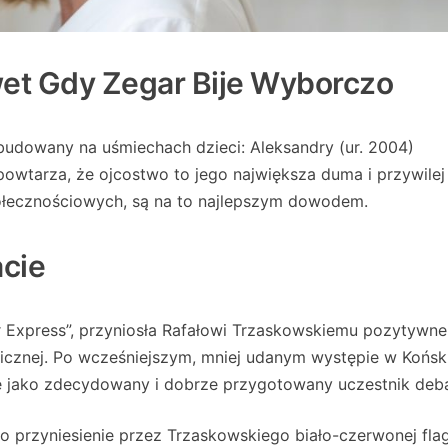
wet Gdy Zegar Bije Wyborczo
zbudowany na uśmiechach dzieci: Aleksandry (ur. 2004)
 powtarza, że ojcostwo to jego największa duma i przywile
społecznościowych, są na to najlepszym dowodem.
acie
 Express”, przyniosła Rafałowi Trzaskowskiemu pozytywn
licznej. Po wcześniejszym, mniej udanym występie w Końsk
ię jako zdecydowany i dobrze przygotowany uczestnik deba
przyniesienie przez Trzaskowskiego biało-czerwonej flagi