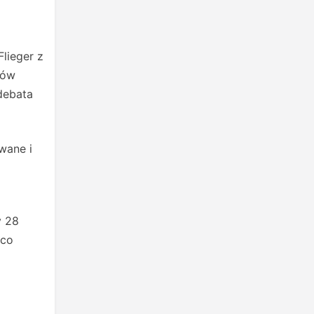
Flieger z
rów
debata
wane i
y 28
 co