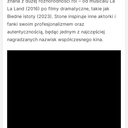
znana z dużej różnorodności ról – od musicalu La
La Land (2016) po filmy dramatyczne, takie jak
Biedne istoty (2023). Stone inspiruje inne aktorki i
fanki swoim profesjonalizmem oraz
autentycznością, będąc jednym z najczęściej
nagradzanych nazwisk współczesnego kina.