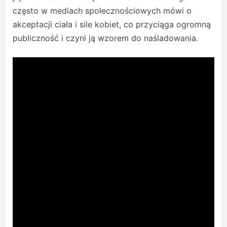
często w mediach społecznościowych mówi o
akceptacji ciała i sile kobiet, co przyciąga ogromną
publiczność i czyni ją wzorem do naśladowania.