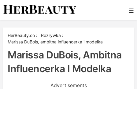
Skip
☰
to
content
Her Beauty
HerBeauty.co
›
Rozrywka
›
Marissa DuBois, ambitna influencerka i modelka
Marissa DuBois, Ambitna
Influencerka I Modelka
Advertisements