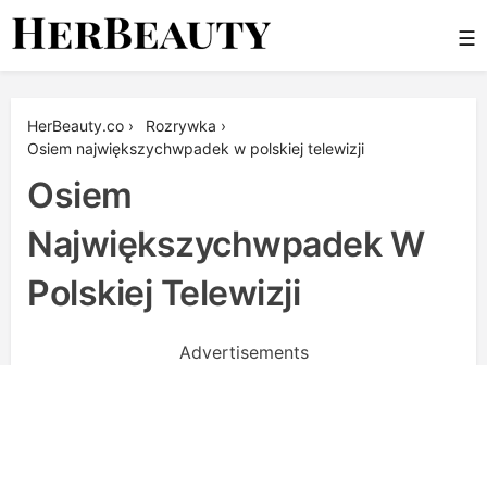
Skip
☰
to
content
Her Beauty
HerBeauty.co
›
Rozrywka
›
Osiem największychwpadek w polskiej telewizji
Osiem
Największychwpadek W
Polskiej Telewizji
Advertisements