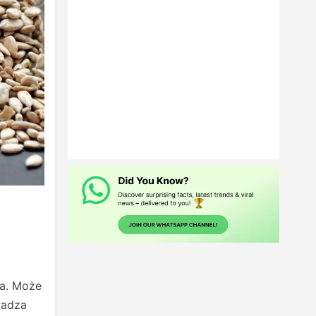
ia. Może
wadza