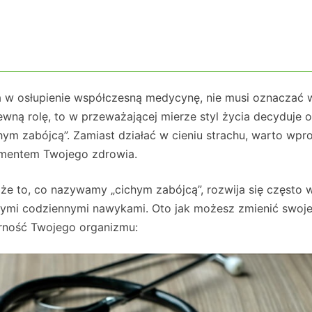
 w osłupienie współczesną medycynę, nie musi oznaczać 
wną rolę, to w przeważającej mierze styl życia decyduje o
chym zabójcą”. Zamiast działać w cieniu strachu, warto wp
amentem Twojego zdrowia.
 że to, co nazywamy „cichym zabójcą”, rozwija się często 
ymi codziennymi nawykami. Oto jak możesz zmienić swoj
rność Twojego organizmu: