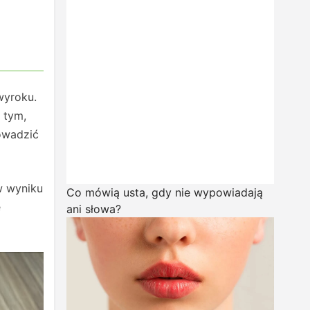
wyroku.
 tym,
rowadzić
w wyniku
Co mówią usta, gdy nie wypowiadają
e
ani słowa?