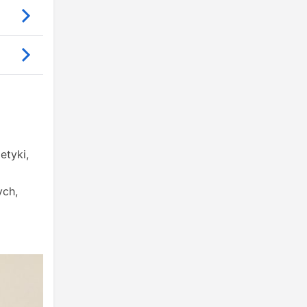
etyki,
ych,