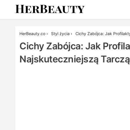
Skip
to
content
Her Beauty
HerBeauty.co
›
Styl życia
›
Cichy Zabójca: Jak Profilak
Cichy Zabójca: Jak Profi
Najskuteczniejszą Tarczą