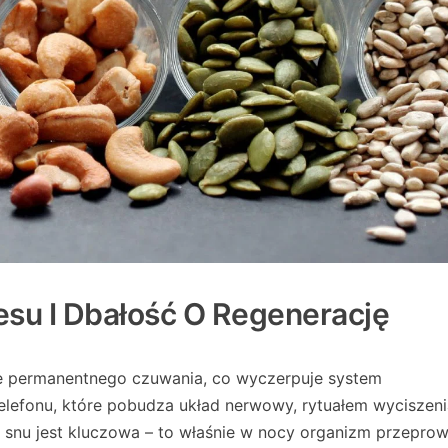
esu I Dbałość O Regenerację
ie permanentnego czuwania, co wyczerpuje system
elefonu, które pobudza układ nerwowy, rytuałem wyciszen
ość snu jest kluczowa – to właśnie w nocy organizm przepro