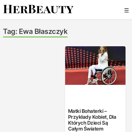
Skip
☰
to
content
Her Beauty
Tag:
Ewa Błaszczyk
Matki Bohaterki –
Przykłady Kobiet, Dla
Których Dzieci Są
Całym Światem