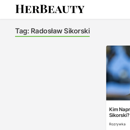
Skip
to
content
Her Beauty
Tag:
Radosław Sikorski
Kim Napr
Sikorski?
Rozrywka