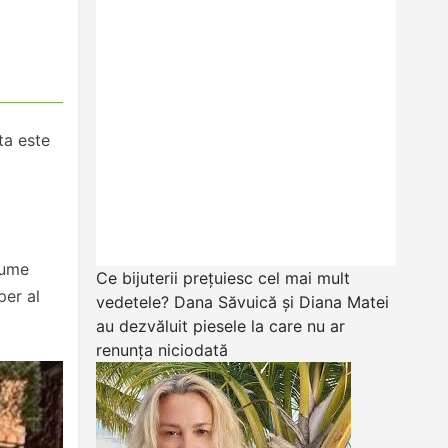
ta este
nume
Ce bijuterii prețuiesc cel mai mult
per al
vedetele? Dana Săvuică și Diana Matei
au dezvăluit piesele la care nu ar
renunța niciodată