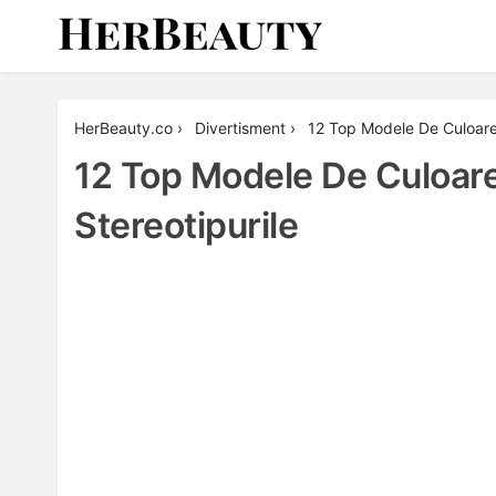
Skip
to
content
Her Beauty
HerBeauty.co
›
Divertisment
›
12 Top Modele De Culoare
12 Top Modele De Culoare
Stereotipurile