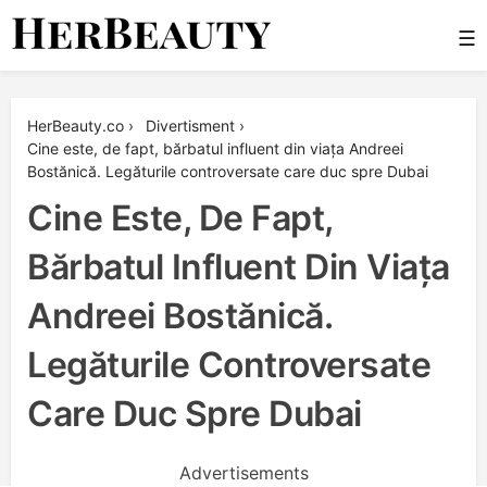
Skip
☰
to
content
Her Beauty
HerBeauty.co
›
Divertisment
›
Cine este, de fapt, bărbatul influent din viața Andreei
Bostănică. Legăturile controversate care duc spre Dubai
Cine Este, De Fapt,
Bărbatul Influent Din Viața
Andreei Bostănică.
Legăturile Controversate
Care Duc Spre Dubai
Advertisements