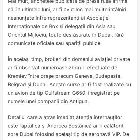
Mai mult, anchetele publicate de presa rusă afirmă
că, în ultimele luni, ar fi avut loc mai multe întâlniri
neanunțate între reprezentanți ai Asociației
Internaționale de Box și delegații din Asia sau
Orientul Mijlociu, toate desfășurate în Dubai, fără
comunicate oficiale sau apariții publice.
În același timp, brokeri din domeniul aviației private
ar fi observat numeroase zboruri efectuate de
Kremlev între orașe precum Geneva, Budapesta,
Belgrad și Dubai. Aceste curse ar fi fost realizate cu
un avion de tip Gulfstream G650, înregistrat pe
numele unei companii din Antigua.
Detaliul care a atras imediat atenția internauților
este faptul că și Andreea Bostănică ar fi călătorit
spre Dubai folosind același tip de aeronavă VIP. De