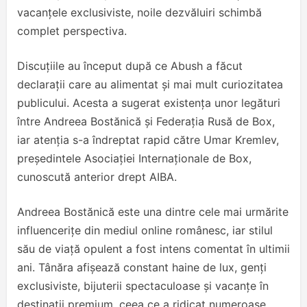
vacanțele exclusiviste, noile dezvăluiri schimbă
complet perspectiva.
Discuțiile au început după ce Abush a făcut
declarații care au alimentat și mai mult curiozitatea
publicului. Acesta a sugerat existența unor legături
între Andreea Bostănică și Federația Rusă de Box,
iar atenția s-a îndreptat rapid către Umar Kremlev,
președintele Asociației Internaționale de Box,
cunoscută anterior drept AIBA.
Andreea Bostănică este una dintre cele mai urmărite
influencerițe din mediul online românesc, iar stilul
său de viață opulent a fost intens comentat în ultimii
ani. Tânăra afișează constant haine de lux, genți
exclusiviste, bijuterii spectaculoase și vacanțe în
destinații premium, ceea ce a ridicat numeroase