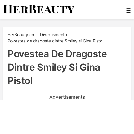
Skip
☰
to
content
Her Beauty
HerBeauty.co
›
Divertisment
›
Povestea de dragoste dintre Smiley si Gina Pistol
Povestea De Dragoste
Dintre Smiley Si Gina
Pistol
Advertisements