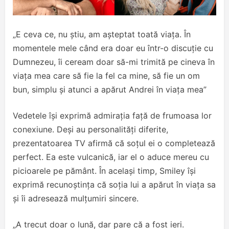
„E ceva ce, nu știu, am așteptat toată viața. În
momentele mele când era doar eu într-o discuție cu
Dumnezeu, îi ceream doar să-mi trimită pe cineva în
viața mea care să fie la fel ca mine, să fie un om
bun, simplu și atunci a apărut Andrei în viața mea”
Vedetele își exprimă admirația față de frumoasa lor
conexiune. Deși au personalități diferite,
prezentatoarea TV afirmă că soțul ei o completează
perfect. Ea este vulcanică, iar el o aduce mereu cu
picioarele pe pământ. În același timp, Smiley își
exprimă recunoștința că soția lui a apărut în viața sa
și îi adresează mulțumiri sincere.
„A trecut doar o lună, dar pare că a fost ieri.