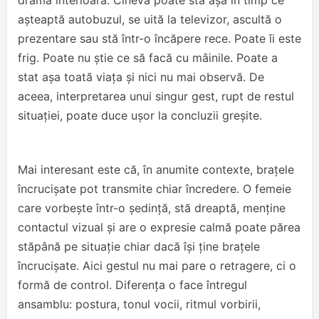
așteaptă autobuzul, se uită la televizor, ascultă o
prezentare sau stă într-o încăpere rece. Poate îi este
frig. Poate nu știe ce să facă cu mâinile. Poate a
stat așa toată viața și nici nu mai observă. De
aceea, interpretarea unui singur gest, rupt de restul
situației, poate duce ușor la concluzii greșite.
Mai interesant este că, în anumite contexte, brațele
încrucișate pot transmite chiar încredere. O femeie
care vorbește într-o ședință, stă dreaptă, menține
contactul vizual și are o expresie calmă poate părea
stăpână pe situație chiar dacă își ține brațele
încrucișate. Aici gestul nu mai pare o retragere, ci o
formă de control. Diferența o face întregul
ansamblu: postura, tonul vocii, ritmul vorbirii,