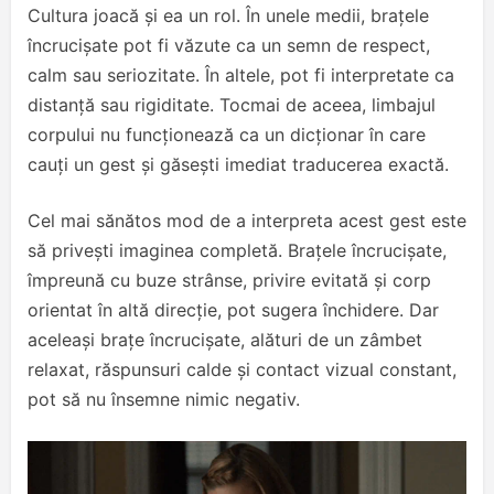
Cultura joacă și ea un rol. În unele medii, brațele
încrucișate pot fi văzute ca un semn de respect,
calm sau seriozitate. În altele, pot fi interpretate ca
distanță sau rigiditate. Tocmai de aceea, limbajul
corpului nu funcționează ca un dicționar în care
cauți un gest și găsești imediat traducerea exactă.
Cel mai sănătos mod de a interpreta acest gest este
să privești imaginea completă. Brațele încrucișate,
împreună cu buze strânse, privire evitată și corp
orientat în altă direcție, pot sugera închidere. Dar
aceleași brațe încrucișate, alături de un zâmbet
relaxat, răspunsuri calde și contact vizual constant,
pot să nu însemne nimic negativ.