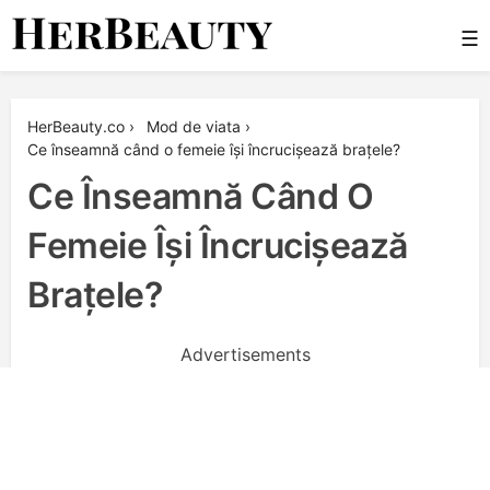
Skip
☰
to
content
Her Beauty
HerBeauty.co
›
Mod de viata
›
Ce înseamnă când o femeie își încrucișează brațele?
Ce Înseamnă Când O
Femeie Își Încrucișează
Brațele?
Advertisements