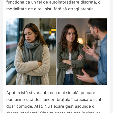
funcționa ca un fel de autoîmbrățișare discretă, o
modalitate de a te liniști fără să atragi atenția.
Apoi există și varianta cea mai simplă, pe care
oamenii o uită des: uneori brațele încrucișate sunt
doar comode. Atât. Nu fiecare gest ascunde o
dramă interioară. Cineva poate sta așa în timp ce