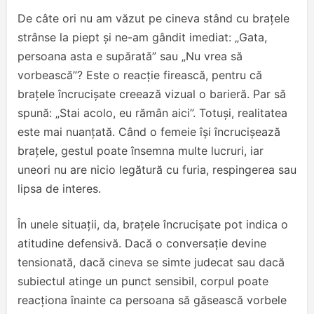
De câte ori nu am văzut pe cineva stând cu brațele
strânse la piept și ne-am gândit imediat: „Gata,
persoana asta e supărată” sau „Nu vrea să
vorbească”? Este o reacție firească, pentru că
brațele încrucișate creează vizual o barieră. Par să
spună: „Stai acolo, eu rămân aici”. Totuși, realitatea
este mai nuanțată. Când o femeie își încrucișează
brațele, gestul poate însemna multe lucruri, iar
uneori nu are nicio legătură cu furia, respingerea sau
lipsa de interes.
În unele situații, da, brațele încrucișate pot indica o
atitudine defensivă. Dacă o conversație devine
tensionată, dacă cineva se simte judecat sau dacă
subiectul atinge un punct sensibil, corpul poate
reacționa înainte ca persoana să găsească vorbele