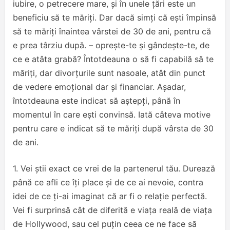
iubire, o petrecere mare, și în unele țări este un
beneficiu să te măriți. Dar dacă simți că ești împinsă
să te măriți înaintea vârstei de 30 de ani, pentru că
e prea târziu după. – oprește-te și gândește-te, de
ce e atâta grabă? Întotdeauna o să fi capabilă să te
măriți, dar divorțurile sunt nasoale, atât din punct
de vedere emoțional dar și financiar. Așadar,
întotdeauna este indicat să aștepți, până în
momentul în care ești convinsă. Iată câteva motive
pentru care e indicat să te măriți după vârsta de 30
de ani.
1. Vei știi exact ce vrei de la partenerul tău. Durează
până ce afli ce îți place și de ce ai nevoie, contra
idei de ce ți-ai imaginat că ar fi o relație perfectă.
Vei fi surprinsă cât de diferită e viața reală de viața
de Hollywood, sau cel puțin ceea ce ne face să