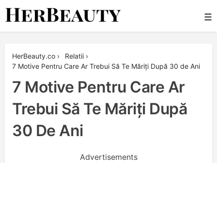
Skip
☰
to
content
Her Beauty
HerBeauty.co
›
Relatii
›
7 Motive Pentru Care Ar Trebui Să Te Măriți După 30 de Ani
7 Motive Pentru Care Ar
Trebui Să Te Măriți După
30 De Ani
Advertisements