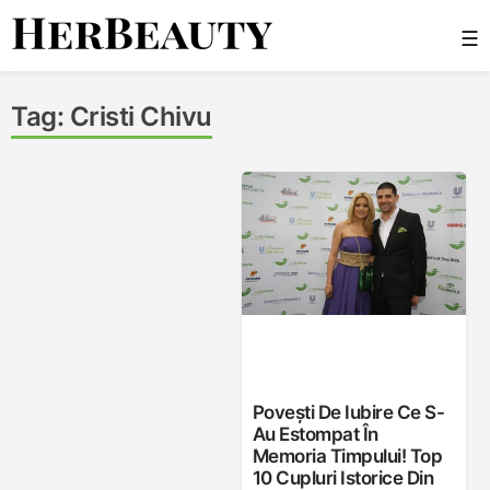
Skip
☰
to
content
Her Beauty
Tag:
Cristi Chivu
Povești De Iubire Ce S-
Au Estompat În
Memoria Timpului! Top
10 Cupluri Istorice Din