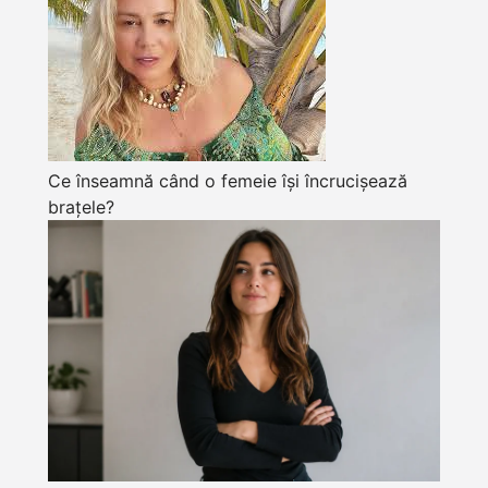
Ce înseamnă când o femeie își încrucișează
brațele?