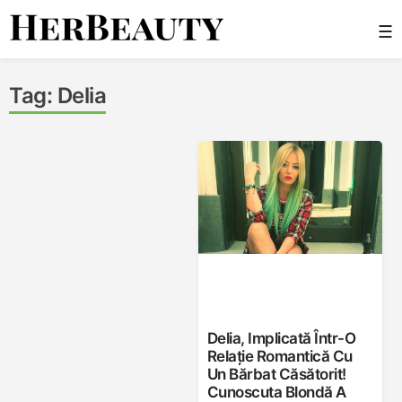
Skip
☰
to
content
Her Beauty
Tag:
Delia
Delia, Implicată Într-O
Relație Romantică Cu
Un Bărbat Căsătorit!
Cunoscuta Blondă A