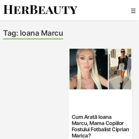
Skip
☰
to
content
Her Beauty
Tag:
Ioana Marcu
Cum Arată Ioana
Marcu, Mama Copiilor
Fostului Fotbalist Ciprian
Marica?