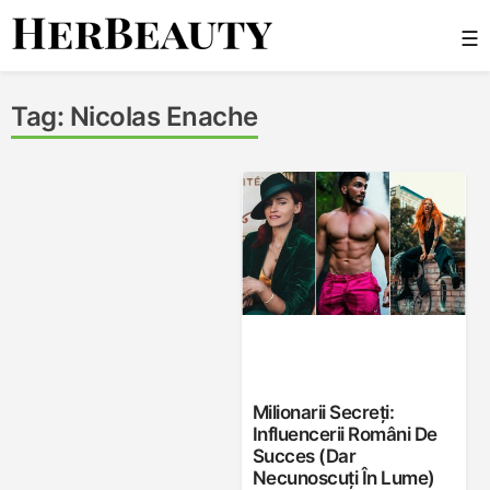
Skip
☰
to
content
Her Beauty
Tag:
Nicolas Enache
Milionarii Secreți:
Influencerii Români De
Succes (Dar
Necunoscuți În Lume)