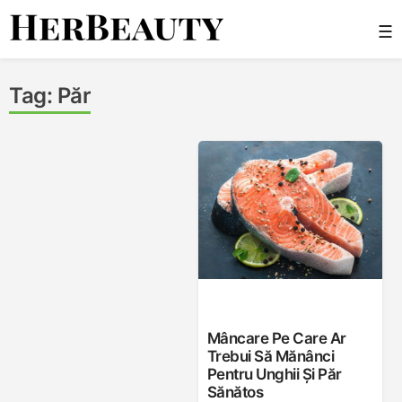
Skip
☰
to
content
Her Beauty
Tag:
Păr
Mâncare Pe Care Ar
Trebui Să Mănânci
Pentru Unghii Și Păr
Sănătos