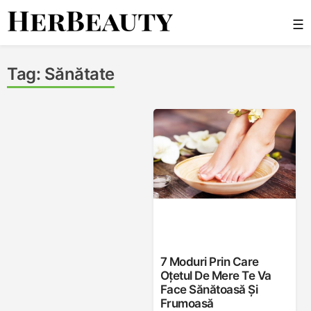
Skip
☰
to
content
Her Beauty
Tag:
Sănătate
7 Moduri Prin Care
Oțetul De Mere Te Va
Face Sănătoasă Și
Frumoasă