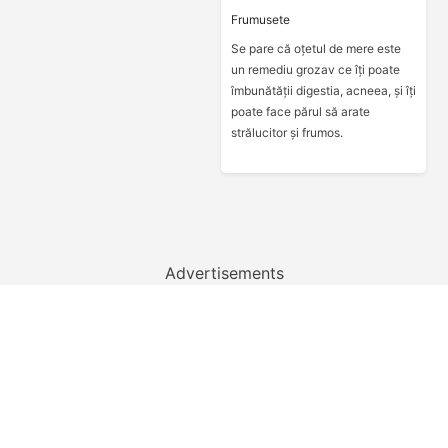
Frumusete
Se pare că oțetul de mere este
un remediu grozav ce îți poate
îmbunătății digestia, acneea, și îți
poate face părul să arate
strălucitor și frumos.
Advertisements