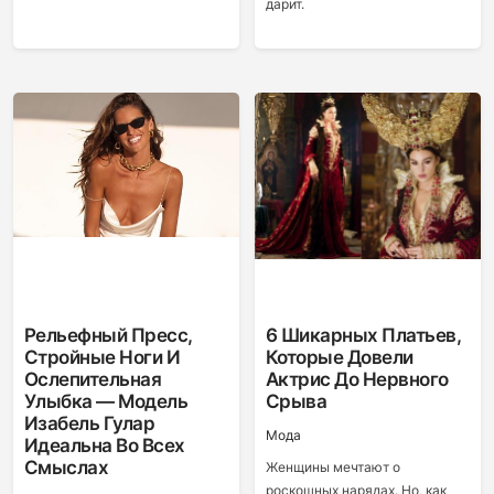
дарит.
Рельефный Пресс,
6 Шикарных Платьев,
Стройные Ноги И
Которые Довели
Ослепительная
Актрис До Нервного
Улыбка — Модель
Срыва
Изабель Гулар
Мода
Идеальна Во Всех
Смыслах
Женщины мечтают о
роскошных нарядах. Но, как