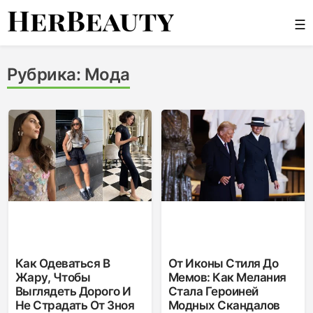
Skip
☰
to
content
Her Beauty
Рубрика:
Мода
Как Одеваться В
От Иконы Стиля До
Жару, Чтобы
Мемов: Как Мелания
Выглядеть Дорого И
Стала Героиней
Не Страдать От Зноя
Модных Скандалов