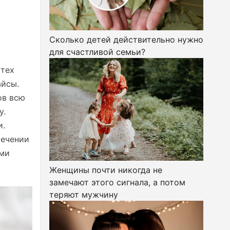
Сколько детей действительно нужно
для счастливой семьи?
 тех
айсы.
ов всю
у.
и.
течении
ыми
Женщины почти никогда не
замечают этого сигнала, а потом
теряют мужчину