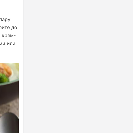
 пару
рите до
е крем-
ми или