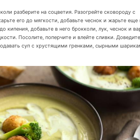
кколи разберите на соцветия. Разогрейте сковороду с
арьте его до мягкости, добавьте чеснок и жарьте еще
о кипения, добавьте в него брокколи, лук, чеснок и ва
дкости. Посолите, поперчите и влейте сливки. Доведит
 подавать суп с хрустящими гренками, сырными шарика