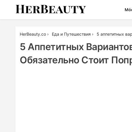
Skip
Mó
to
content
Her Beauty
HerBeauty.co
›
Еда и Путешествия
›
5 аппетитных вар
5 Аппетитных Варианто
Обязательно Стоит Поп