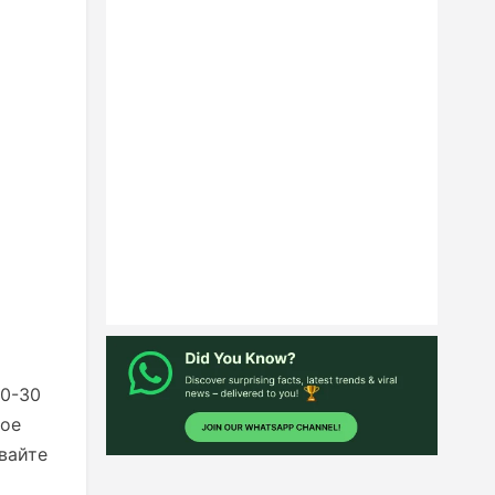
20-30
вое
вайте
о