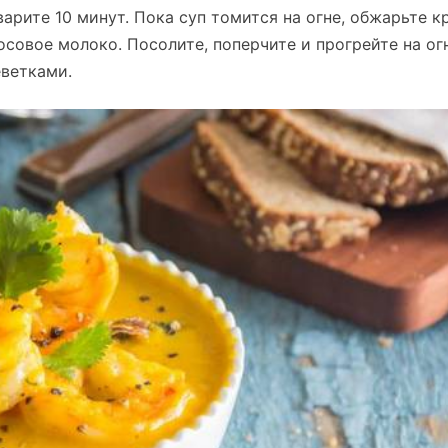
арите 10 минут. Пока суп томится на огне, обжарьте к
осовое молоко. Посолите, поперчите и прогрейте на ог
еветками.