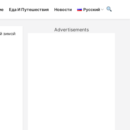
ие
Еда И Путешествия
Новости
Русский
Advertisements
ой зимой