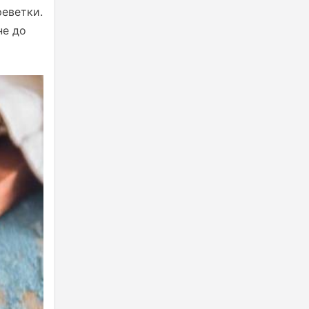
реветки.
не до